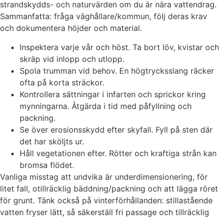
strandskydds- och naturvärden om du är nära vattendrag.
Sammanfatta: fråga väghållare/kommun, följ deras krav
och dokumentera höjder och material.
Inspektera varje vår och höst. Ta bort löv, kvistar och
skräp vid inlopp och utlopp.
Spola trumman vid behov. En högtrycksslang räcker
ofta på korta sträckor.
Kontrollera sättningar i infarten och sprickor kring
mynningarna. Åtgärda i tid med påfyllning och
packning.
Se över erosionsskydd efter skyfall. Fyll på sten där
det har sköljts ur.
Håll vegetationen efter. Rötter och kraftiga strån kan
bromsa flödet.
Vanliga misstag att undvika är underdimensionering, för
litet fall, otillräcklig bäddning/packning och att lägga röret
för grunt. Tänk också på vinterförhållanden: stillastående
vatten fryser lätt, så säkerställ fri passage och tillräcklig