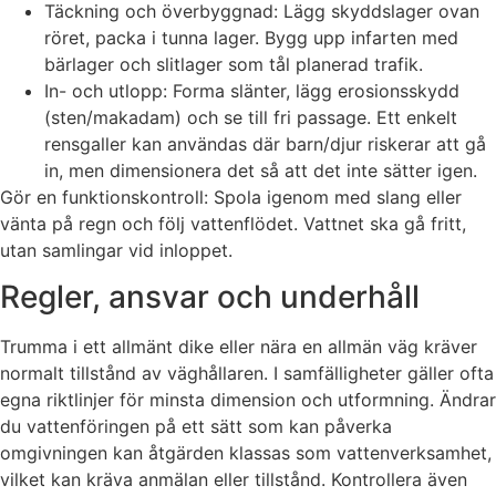
Täckning och överbyggnad: Lägg skyddslager ovan
röret, packa i tunna lager. Bygg upp infarten med
bärlager och slitlager som tål planerad trafik.
In- och utlopp: Forma slänter, lägg erosionsskydd
(sten/makadam) och se till fri passage. Ett enkelt
rensgaller kan användas där barn/djur riskerar att gå
in, men dimensionera det så att det inte sätter igen.
Gör en funktionskontroll: Spola igenom med slang eller
vänta på regn och följ vattenflödet. Vattnet ska gå fritt,
utan samlingar vid inloppet.
Regler, ansvar och underhåll
Trumma i ett allmänt dike eller nära en allmän väg kräver
normalt tillstånd av väghållaren. I samfälligheter gäller ofta
egna riktlinjer för minsta dimension och utformning. Ändrar
du vattenföringen på ett sätt som kan påverka
omgivningen kan åtgärden klassas som vattenverksamhet,
vilket kan kräva anmälan eller tillstånd. Kontrollera även