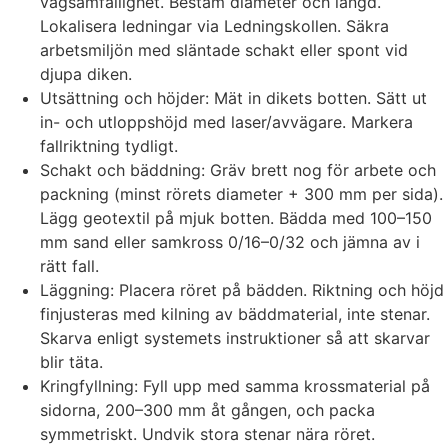
vägsamfällighet. Bestäm diameter och längd.
Lokalisera ledningar via Ledningskollen. Säkra
arbetsmiljön med släntade schakt eller spont vid
djupa diken.
Utsättning och höjder: Mät in dikets botten. Sätt ut
in- och utloppshöjd med laser/avvägare. Markera
fallriktning tydligt.
Schakt och bäddning: Gräv brett nog för arbete och
packning (minst rörets diameter + 300 mm per sida).
Lägg geotextil på mjuk botten. Bädda med 100–150
mm sand eller samkross 0/16–0/32 och jämna av i
rätt fall.
Läggning: Placera röret på bädden. Riktning och höjd
finjusteras med kilning av bäddmaterial, inte stenar.
Skarva enligt systemets instruktioner så att skarvar
blir täta.
Kringfyllning: Fyll upp med samma krossmaterial på
sidorna, 200–300 mm åt gången, och packa
symmetriskt. Undvik stora stenar nära röret.