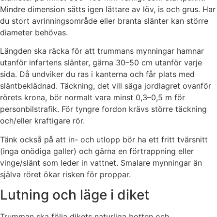
Mindre dimension sätts igen lättare av löv, is och grus. Har
du stort avrinningsområde eller branta slänter kan större
diameter behövas.
Längden ska räcka för att trummans mynningar hamnar
utanför infartens slänter, gärna 30–50 cm utanför varje
sida. Då undviker du ras i kanterna och får plats med
släntbeklädnad. Täckning, det vill säga jordlagret ovanför
rörets krona, bör normalt vara minst 0,3–0,5 m för
personbilstrafik. För tyngre fordon krävs större täckning
och/eller kraftigare rör.
Tänk också på att in- och utlopp bör ha ett fritt tvärsnitt
(inga onödiga galler) och gärna en förtrappning eller
vinge/slänt som leder in vattnet. Smalare mynningar än
själva röret ökar risken för proppar.
Lutning och läge i diket
Trumman ska följa dikets naturliga botten och