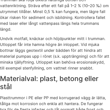
vattenriktning. Sträva efter ett fall på 1–2 % (10–20 ‰) om
utrymmet tillåter. Minst 0,5 % kan fungera, men lägre fall
ökar risken för sediment och isbildning. Kontrollera fallet
med laser eller långt vattenpass längs hela trummans
längd.
Undvik motfall, knäckar och höjdpunkter mitt i trumman.
Utloppet får inte hamna högre än inloppet. Vid mjuka
bottnar läggs geotextil under bädden för att hindra att
material pumpas upp i röret (s.k. uppträngning) och för att
minska tjällyftning. Utloppet kan behöva erosionsskydd,
till exempel stenfyllning, om vattnet rinner snabbt.
Materialval: plast, betong eller
stål
Plasttrummor i PE eller PP med korrugerad vägg är lätta,
tåliga mot korrosion och enkla att hantera. De fungerar
bra för de flesta infarter och tål normalt både frost och