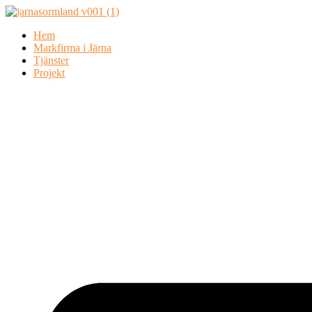
Skip
to
Hem
content
Markfirma i Järna
Tjänster
Projekt