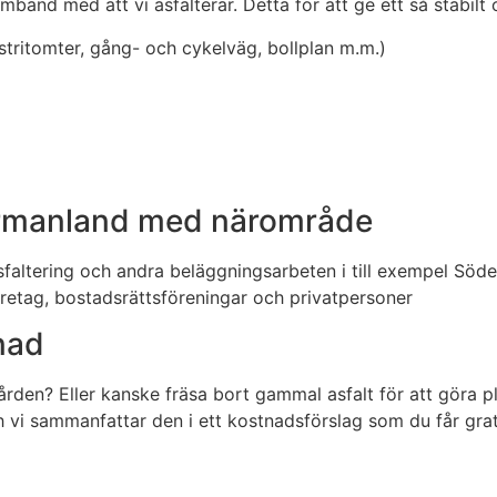
band med att vi asfalterar. Detta för att ge ett så stabilt 
ustritomter, gång- och cykelväg, bollplan m.m.)
dermanland med närområde
altering och andra beläggningsarbeten i till exempel Södert
öretag, bostadsrättsföreningar och privatpersoner
nad
gården? Eller kanske fräsa bort gammal asfalt för att göra p
h vi sammanfattar den i ett kostnadsförslag som du får grati