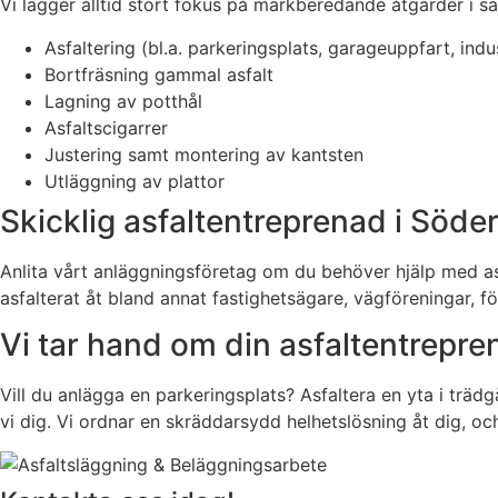
Vi lägger alltid stort fokus på markberedande åtgärder i sam
Asfaltering (bl.a. parkeringsplats, garageuppfart, ind
Bortfräsning gammal asfalt
Lagning av potthål
Asfaltscigarrer
Justering samt montering av kantsten
Utläggning av plattor
Skicklig asfaltentreprenad i Sö
Anlita vårt anläggningsföretag om du behöver hjälp med asf
asfalterat åt bland annat fastighetsägare, vägföreningar, f
Vi tar hand om din asfaltentrepre
Vill du anlägga en parkeringsplats? Asfaltera en yta i träd
vi dig. Vi ordnar en skräddarsydd helhetslösning åt dig, oc