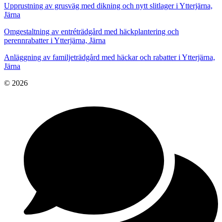
Upprustning av grusväg med dikning och nytt slitlager i Ytterjärna,
Järna
Omgestaltning av entréträdgård med häckplantering och
perennrabatter i Ytterjärna, Järna
Anläggning av familjeträdgård med häckar och rabatter i Ytterjärna,
Järna
© 2026