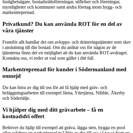
fastighetsägare, bostadsrättsföreningar, stiftelser och föreningar,
myndigheter och kommuner samt andra företag inom bygg- och
markentreprenad.
Privatkund? Du kan använda ROT för en del av
våra tjänster
Framför allt handlar det om avlopps- och dräneringstjänster som sker
i anslutning till din bostad. Om du anlitar oss för någon av de
tjänsterna finns det en möjlighet att du kan använda ROT-avdraget.
Kontakta oss, vi reder ut vad som gäller i ditt fall.
Markentreprenad för kunder i Södermanland med
omnejd
Du kan höra av dig till oss för att få hjälp med gräv- och
beläggningsarbeten till exempel Järna, Ytterjärna, Nibble, Åkerby
och Södertälje.
Vi hjälper dig med ditt grävarbete – få en
kostnadsfri offert
Behöver du hjälp till exempel att gräva, lägga sten, bygga en pool
eller asfaltera en parkeringsplats? Hör av dig till oss så tar vi fram en