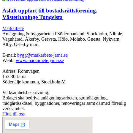
Asfalt uppfart till bostadsrättsförening.
Västerhaninge Tungelsta
Markarbete
Anläggning & byggarbeten i Södermanland, Stockholm, Nibble,
Vagnhärad, Åkerby, Grävsta, Hölö, Mölnbo, Gnesta, Nykvarn,
Alby, Österby m.m.
E-mail:
bygg@markarbete-jarna.se
Webb:
www.markarbete-jarna.se
Adress: Rönnvägen
153 30 Järna
Södertälje kommun, StockholmM
Verksamhetsbeskrivning:
Bolaget ska bedriva anläggningsarbeten, grundläggning,
trädgårdsskötsel, byggnationer, renoveringar samt därmed förenlig
verksamhet.
Hitta till oss