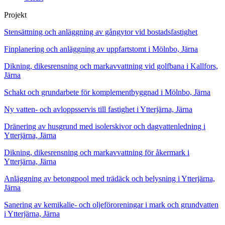
Projekt
Stensättning och anläggning av gångytor vid bostadsfastighet
Finplanering och anläggning av uppfartstomt i Mölnbo, Järna
Dikning, dikesrensning och markavvattning vid golfbana i Kallfors,
Järna
Schakt och grundarbete för komplementbyggnad i Mölnbo, Järna
Ny vatten- och avloppsservis till fastighet i Ytterjärna, Järna
Dränering av husgrund med isolerskivor och dagvattenledning i
Ytterjärna, Järna
Dikning, dikesrensning och markavvattning för åkermark i
Ytterjärna, Järna
Anläggning av betongpool med trädäck och belysning i Ytterjärna,
Järna
Sanering av kemikalie- och oljeföroreningar i mark och grundvatten
i Ytterjärna, Järna