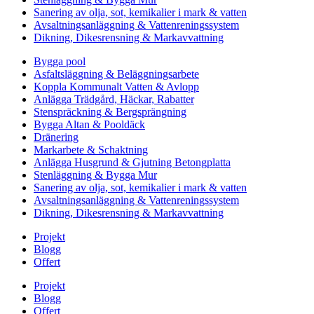
Sanering av olja, sot, kemikalier i mark & vatten
Avsaltningsanläggning & Vattenreningssystem
Dikning, Dikesrensning & Markavvattning
Bygga pool
Asfaltsläggning & Beläggningsarbete
Koppla Kommunalt Vatten & Avlopp
Anlägga Trädgård, Häckar, Rabatter
Stenspräckning & Bergsprängning
Bygga Altan & Pooldäck
Dränering
Markarbete & Schaktning
Anlägga Husgrund & Gjutning Betongplatta
Stenläggning & Bygga Mur
Sanering av olja, sot, kemikalier i mark & vatten
Avsaltningsanläggning & Vattenreningssystem
Dikning, Dikesrensning & Markavvattning
Projekt
Blogg
Offert
Projekt
Blogg
Offert