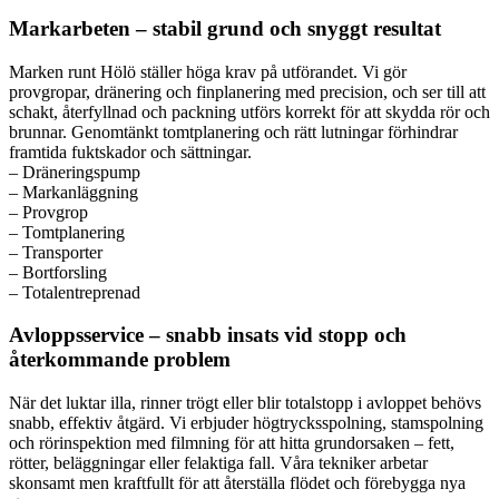
Markarbeten – stabil grund och snyggt resultat
Marken runt Hölö ställer höga krav på utförandet. Vi gör
provgropar, dränering och finplanering med precision, och ser till att
schakt, återfyllnad och packning utförs korrekt för att skydda rör och
brunnar. Genomtänkt tomtplanering och rätt lutningar förhindrar
framtida fuktskador och sättningar.
– Dräneringspump
– Markanläggning
– Provgrop
– Tomtplanering
– Transporter
– Bortforsling
– Totalentreprenad
Avloppsservice – snabb insats vid stopp och
återkommande problem
När det luktar illa, rinner trögt eller blir totalstopp i avloppet behövs
snabb, effektiv åtgärd. Vi erbjuder högtrycksspolning, stamspolning
och rörinspektion med filmning för att hitta grundorsaken – fett,
rötter, beläggningar eller felaktiga fall. Våra tekniker arbetar
skonsamt men kraftfullt för att återställa flödet och förebygga nya