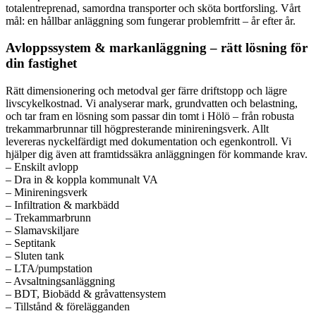
totalentreprenad, samordna transporter och sköta bortforsling. Vårt
mål: en hållbar anläggning som fungerar problemfritt – år efter år.
Avloppssystem & markanläggning – rätt lösning för
din fastighet
Rätt dimensionering och metodval ger färre driftstopp och lägre
livscykelkostnad. Vi analyserar mark, grundvatten och belastning,
och tar fram en lösning som passar din tomt i Hölö – från robusta
trekammarbrunnar till högpresterande minireningsverk. Allt
levereras nyckelfärdigt med dokumentation och egenkontroll. Vi
hjälper dig även att framtidssäkra anläggningen för kommande krav.
– Enskilt avlopp
– Dra in & koppla kommunalt VA
– Minireningsverk
– Infiltration & markbädd
– Trekammarbrunn
– Slamavskiljare
– Septitank
– Sluten tank
– LTA/pumpstation
– Avsaltningsanläggning
– BDT, Biobädd & gråvattensystem
– Tillstånd & förelägganden