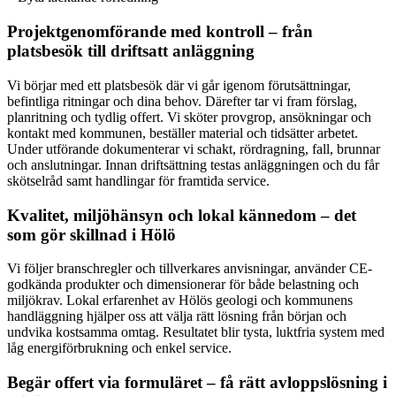
Projektgenomförande med kontroll – från
platsbesök till driftsatt anläggning
Vi börjar med ett platsbesök där vi går igenom förutsättningar,
befintliga ritningar och dina behov. Därefter tar vi fram förslag,
planritning och tydlig offert. Vi sköter provgrop, ansökningar och
kontakt med kommunen, beställer material och tidsätter arbetet.
Under utförande dokumenterar vi schakt, rördragning, fall, brunnar
och anslutningar. Innan driftsättning testas anläggningen och du får
skötselråd samt handlingar för framtida service.
Kvalitet, miljöhänsyn och lokal kännedom – det
som gör skillnad i Hölö
Vi följer branschregler och tillverkares anvisningar, använder CE-
godkända produkter och dimensionerar för både belastning och
miljökrav. Lokal erfarenhet av Hölös geologi och kommunens
handläggning hjälper oss att välja rätt lösning från början och
undvika kostsamma omtag. Resultatet blir tysta, luktfria system med
låg energiförbrukning och enkel service.
Begär offert via formuläret – få rätt avloppslösning i