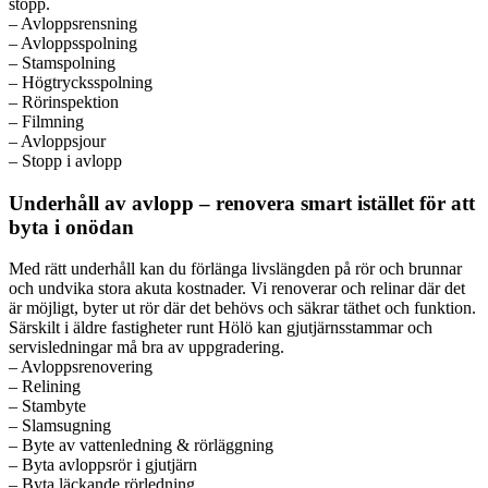
stopp.
– Avloppsrensning
– Avloppsspolning
– Stamspolning
– Högtrycksspolning
– Rörinspektion
– Filmning
– Avloppsjour
– Stopp i avlopp
Underhåll av avlopp – renovera smart istället för att
byta i onödan
Med rätt underhåll kan du förlänga livslängden på rör och brunnar
och undvika stora akuta kostnader. Vi renoverar och relinar där det
är möjligt, byter ut rör där det behövs och säkrar täthet och funktion.
Särskilt i äldre fastigheter runt Hölö kan gjutjärnsstammar och
servisledningar må bra av uppgradering.
– Avloppsrenovering
– Relining
– Stambyte
– Slamsugning
– Byte av vattenledning & rörläggning
– Byta avloppsrör i gjutjärn
– Byta läckande rörledning