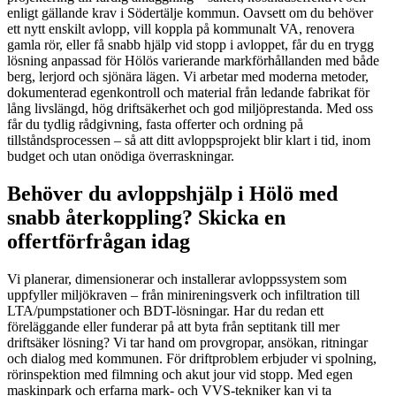
enligt gällande krav i Södertälje kommun. Oavsett om du behöver
ett nytt enskilt avlopp, vill koppla på kommunalt VA, renovera
gamla rör, eller få snabb hjälp vid stopp i avloppet, får du en trygg
lösning anpassad för Hölös varierande markförhållanden med både
berg, lerjord och sjönära lägen. Vi arbetar med moderna metoder,
dokumenterad egenkontroll och material från ledande fabrikat för
lång livslängd, hög driftsäkerhet och god miljöprestanda. Med oss
får du tydlig rådgivning, fasta offerter och ordning på
tillståndsprocessen – så att ditt avloppsprojekt blir klart i tid, inom
budget och utan onödiga överraskningar.
Behöver du avloppshjälp i Hölö med
snabb återkoppling? Skicka en
offertförfrågan idag
Vi planerar, dimensionerar och installerar avloppssystem som
uppfyller miljökraven – från minireningsverk och infiltration till
LTA/pumpstationer och BDT-lösningar. Har du redan ett
föreläggande eller funderar på att byta från septitank till mer
driftsäker lösning? Vi tar hand om provgropar, ansökan, ritningar
och dialog med kommunen. För driftproblem erbjuder vi spolning,
rörinspektion med filmning och akut jour vid stopp. Med egen
maskinpark och erfarna mark- och VVS-tekniker kan vi ta