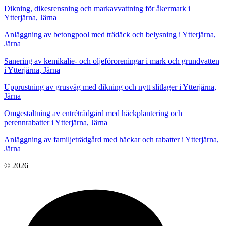
Dikning, dikesrensning och markavvattning för åkermark i
Ytterjärna, Järna
Anläggning av betongpool med trädäck och belysning i Ytterjärna,
Järna
Sanering av kemikalie- och oljeföroreningar i mark och grundvatten
i Ytterjärna, Järna
Upprustning av grusväg med dikning och nytt slitlager i Ytterjärna,
Järna
Omgestaltning av entréträdgård med häckplantering och
perennrabatter i Ytterjärna, Järna
Anläggning av familjeträdgård med häckar och rabatter i Ytterjärna,
Järna
© 2026