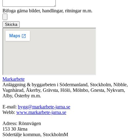
Bifoga gärna bilder, handlingar, ritningar m.m.
Skicka
Markarbete
Anläggning & byggarbeten i Södermanland, Stockholm, Nibble,
Vagnhärad, Åkerby, Grävsta, Hölö, Mölnbo, Gnesta, Nykvarn,
Alby, Österby m.m.
E-mail:
bygg@markarbete-jarna.se
Webb:
www.markarbete-jarna.se
Adress: Rönnvägen
153 30 Järna
Södertälje kommun, StockholmM