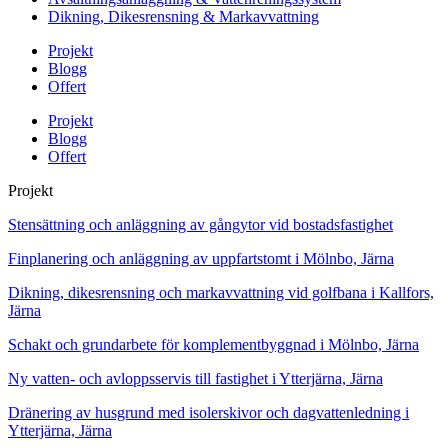
Dikning, Dikesrensning & Markavvattning
Projekt
Blogg
Offert
Projekt
Blogg
Offert
Projekt
Stensättning och anläggning av gångytor vid bostadsfastighet
Finplanering och anläggning av uppfartstomt i Mölnbo, Järna
Dikning, dikesrensning och markavvattning vid golfbana i Kallfors,
Järna
Schakt och grundarbete för komplementbyggnad i Mölnbo, Järna
Ny vatten- och avloppsservis till fastighet i Ytterjärna, Järna
Dränering av husgrund med isolerskivor och dagvattenledning i
Ytterjärna, Järna