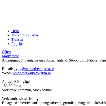
Hem
Markfirma i Järna
Tjänster
Projekt
Offert
Markarbete
Anläggning & byggarbeten i Södermanland, Stockholm, Nibble, Vagn
E-mail:
bygg@markarbete-jarna.se
Webb:
www.markarbete-jarna.se
Adress: Rönnvägen
153 30 Järna
Södertälje kommun, StockholmM
Verksamhetsbeskrivning:
Bolaget ska bedriva anläggningsarbeten, grundläggning, trädgårdsskö