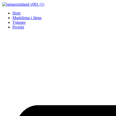
Skip
to
Hem
content
Markfirma i Järna
Tjänster
Projekt