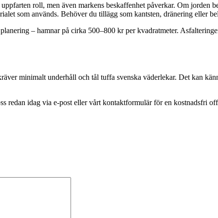
å uppfarten roll, men även markens beskaffenhet påverkar. Om jorden behö
ialet som används. Behöver du tillägg som kantsten, dränering eller bel
h planering – hamnar på cirka 500–800 kr per kvadratmeter. Asfaltering
 kräver minimalt underhåll och tål tuffa svenska väderlekar. Det kan kän
s redan idag via e-post eller vårt kontaktformulär för en kostnadsfri offe