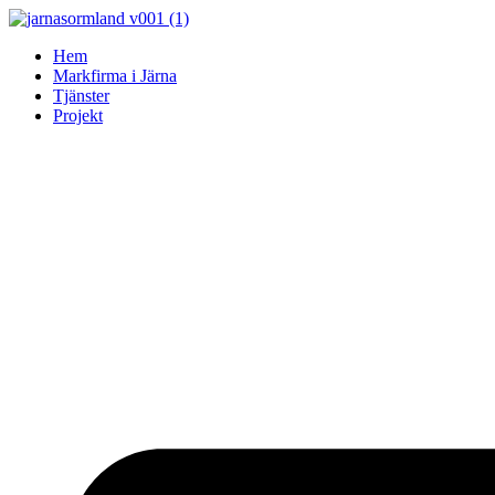
Skip
to
Hem
content
Markfirma i Järna
Tjänster
Projekt