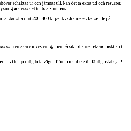
ver schaktas ur och jämnas till, kan det ta extra tid och resurser.
ysning adderas det till totalsumman.
en landar ofta runt 200–400 kr per kvadratmeter, beroende på
nas som en större investering, men på sikt ofta mer ekonomiskt än till
rt – vi hjälper dig hela vägen från markarbete till färdig asfaltsyta!